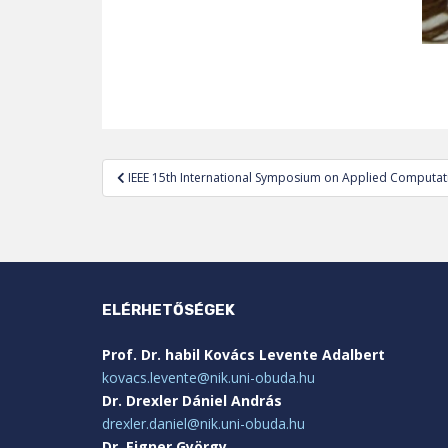
Bejegyzés
IEEE 15th International Symposium on Applied Computatio
navigáció
ELÉRHETŐSÉGEK
Prof. Dr. habil Kovács Levente Adalbert
kovacs.levente@nik.uni-obuda.hu
Dr. Drexler Dániel András
drexler.daniel@nik.uni-obuda.hu
Dr. Eigner György