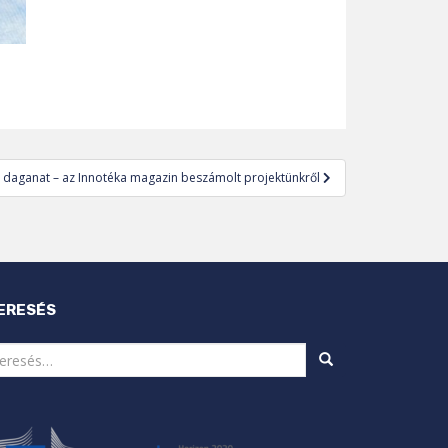
t daganat – az Innotéka magazin beszámolt projektünkről
ERESÉS
eresés: