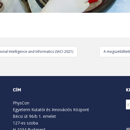
nal Intelligence and Informatics (SACI 2021)
A megszelídítet
CÍM
K
K
PhysCon
Egyetemi Kutatói és Innovációs Központ
Bécsi út 96/b 1. emelet
127-es szoba
H-1034 Budapest