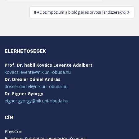
navigáció
IFAC Szimpózium a biológiai és orvosi rendszerekről
ELÉRHETŐSÉGEK
Prof. Dr. habil Kovács Levente Adalbert
kovacs.levente@nik.uni-obuda.hu
Dr. Drexler Dániel András
drexler.daniel@nik.uni-obuda.hu
Dr. Eigner György
eigner.gyorgy@nik.uni-obuda.hu
CÍM
PhysCon
Egyetemi Kutatói és Innovációs Központ