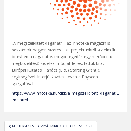
„A megszelídített daganat” – az Innotéka magazin is
beszámolt nagyon sikeres ERC projektünkről. Az elmúlt
öt évben a daganatos megbetegedés egy merőben új
megközelítésű kezelési módját fejlesztettük ki az
Európai Kutatási Tanács (ERC) Starting Grantje
segítségével. Interjú Kovács Levente Physcon-
igazgatóval.
https://www.innoteka.hu/cikk/a_megszeliditett_daganat.2
263.html
Bejegyzés
MESTERSÉGES HASNYÁLMIRIGY KUTATÓCSOPORT