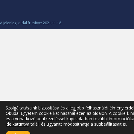
A jelenlegi oldal frissítve: 2021.11.18.
Szolgáltatásaink biztosítása és a legjobb felhasználói élmény érd
Óbudai Egyetem cookie-kat használ ezen az oldalon. A cookie-k h
és a vonatkozó adatkezeléssel kapcsolatban további információka
ide kattintva
talál, és ugyanitt módosíthatja a sütibeállításait is.