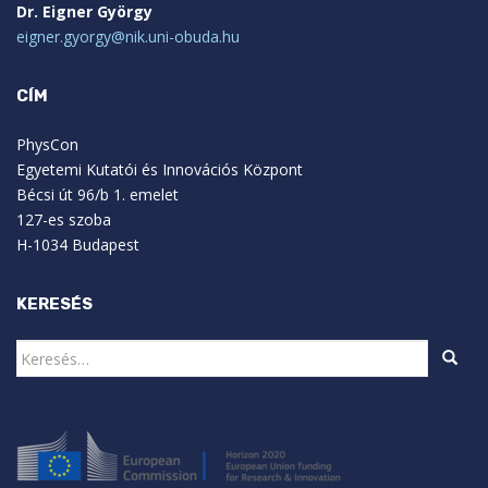
Dr. Eigner György
eigner.gyorgy@nik.uni-obuda.hu
CÍM
PhysCon
Egyetemi Kutatói és Innovációs Központ
Bécsi út 96/b 1. emelet
127-es szoba
H-1034 Budapest
KERESÉS
Keresés: