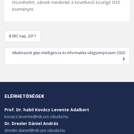
részvételért, várunk mindenkit a következő közelgő IEEE
eseményre.
Bejegyzés
ERC nap, 2017
navigáció
Alkalmazott gépi intelligencia és informatika világszimpózium 2020
ELÉRHETŐSÉGEK
Prof. Dr. habil Kovács Levente Adalbert
kovacs.levente@nik.uni-obuda.hu
Dr. Drexler Dániel András
drexler.daniel@nik.uni-obuda.hu