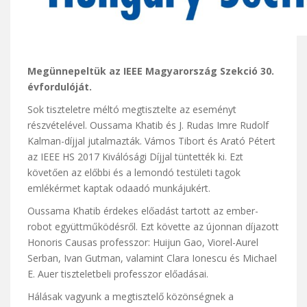
Megünnepeltük az IEEE Magyarország Szekció 30.
évfordulóját.
Sok tiszteletre méltó megtisztelte az eseményt
részvételével. Oussama Khatib és J. Rudas Imre Rudolf
Kalman-díjjal jutalmazták. Vámos Tibort és Arató Pétert
az IEEE HS 2017 Kiválósági Díjjal tüntették ki. Ezt
követően az előbbi és a lemondó testületi tagok
emlékérmet kaptak odaadó munkájukért.
Oussama Khatib érdekes előadást tartott az ember-
robot együttműködésről. Ezt követte az újonnan díjazott
Honoris Causas professzor: Huijun Gao, Viorel-Aurel
Serban, Ivan Gutman, valamint Clara Ionescu és Michael
E. Auer tiszteletbeli professzor előadásai.
Hálásak vagyunk a megtisztelő közönségnek a