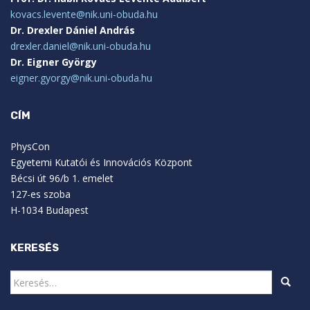
kovacs.levente@nik.uni-obuda.hu
Dr. Drexler Dániel András
drexler.daniel@nik.uni-obuda.hu
Dr. Eigner György
eigner.gyorgy@nik.uni-obuda.hu
CÍM
PhysCon
Egyetemi Kutatói és Innovációs Központ
Bécsi út 96/b 1. emelet
127-es szoba
H-1034 Budapest
KERESÉS
Keresés: