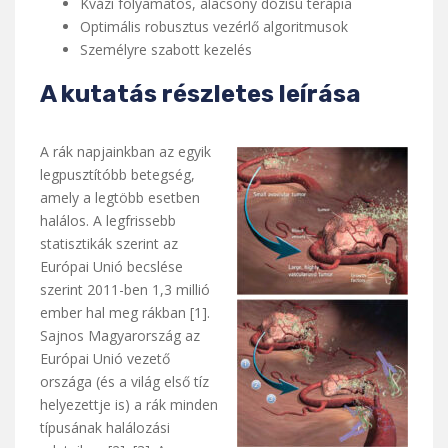
Kvázi folyamatos, alacsony dózisú terápia
Optimális robusztus vezérlő algoritmusok
Személyre szabott kezelés
A kutatás részletes leírása
A rák napjainkban az egyik
legpusztítóbb betegség,
amely a legtöbb esetben
halálos. A legfrissebb
statisztikák szerint az
Európai Unió becslése
szerint 2011-ben 1,3 millió
ember hal meg rákban [1].
Sajnos Magyarország az
Európai Unió vezető
országa (és a világ első tíz
helyezettje is) a rák minden
típusának halálozási