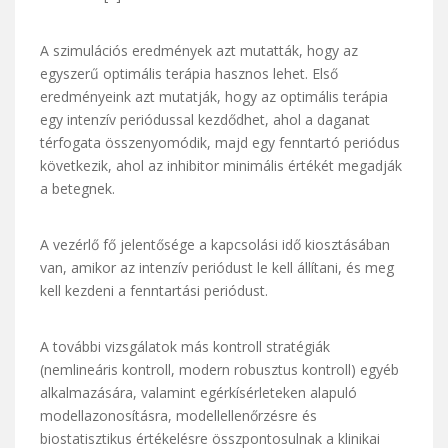
A szimulációs eredmények azt mutatták, hogy az
egyszerű optimális terápia hasznos lehet. Első
eredményeink azt mutatják, hogy az optimális terápia
egy intenzív periódussal kezdődhet, ahol a daganat
térfogata összenyomódik, majd egy fenntartó periódus
következik, ahol az inhibitor minimális értékét megadják
a betegnek.
A vezérlő fő jelentősége a kapcsolási idő kiosztásában
van, amikor az intenzív periódust le kell állítani, és meg
kell kezdeni a fenntartási periódust.
A további vizsgálatok más kontroll stratégiák
(nemlineáris kontroll, modern robusztus kontroll) egyéb
alkalmazására, valamint egérkísérleteken alapuló
modellazonosításra, modellellenőrzésre és
biostatisztikus értékelésre összpontosulnak a klinikai