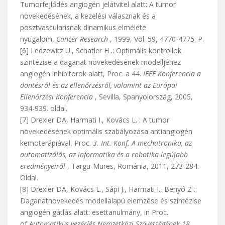
Tumorfejlődés angiogén jelátvitel alatt: A tumor
növekedésének, a kezelési válasznak és a
posztvascularisnak dinamikus elmélete
nyugalom,
Cancer Research
, 1999, Vol. 59, 4770-4775. P.
[6] Ledzewitz U., Schatler H .: Optimális kontrollok
szintézise a daganat növekedésének modelljéhez
angiogén inhibitorok alatt, Proc. a 44.
IEEE Konferencia a
döntésről és az ellenőrzésről, valamint az Európai
Ellenőrzési Konferencia
, Sevilla, Spanyolország, 2005,
934-939. oldal.
[7] Drexler DA, Harmati I., Kovács L. : A tumor
növekedésének optimális szabályozása antiangiogén
kemoterápiával, Proc.
3. Int. Konf. A mechatronika, az
automatizálás, az informatika és a robotika legújabb
eredményeiről
, Targu-Mures, Románia, 2011, 273-284.
Oldal.
[8] Drexler DA, Kovács L., Sápi J., Harmati I., Benyó Z .:
Daganatnövekedés modellalapú elemzése és szintézise
angiogén gátlás alatt: esettanulmány, in Proc.
of
Automatikus vezérlés Nemzetközi Szövetségének 18.