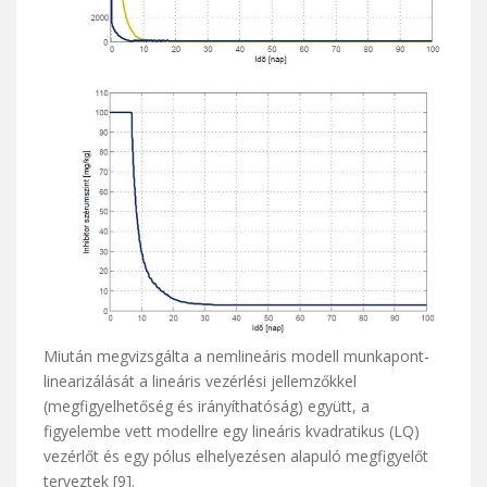
Miután megvizsgálta a nemlineáris modell munkapont-
linearizálását a lineáris vezérlési jellemzőkkel
(megfigyelhetőség és irányíthatóság) együtt, a
figyelembe vett modellre egy lineáris kvadratikus (LQ)
vezérlőt és egy pólus elhelyezésen alapuló megfigyelőt
terveztek [9].