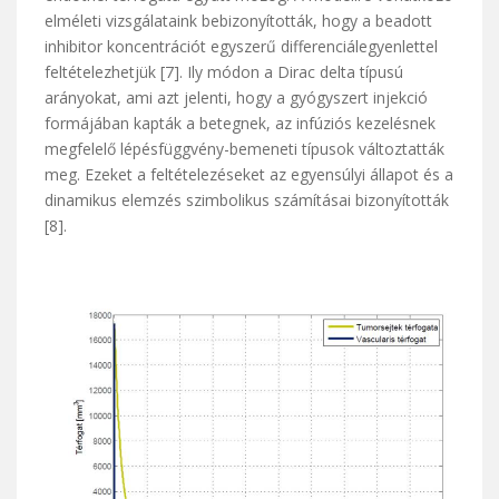
elméleti vizsgálataink bebizonyították, hogy a beadott
inhibitor koncentrációt egyszerű differenciálegyenlettel
feltételezhetjük [7]. Ily módon a Dirac delta típusú
arányokat, ami azt jelenti, hogy a gyógyszert injekció
formájában kapták a betegnek, az infúziós kezelésnek
megfelelő lépésfüggvény-bemeneti típusok változtatták
meg. Ezeket a feltételezéseket az egyensúlyi állapot és a
dinamikus elemzés szimbolikus számításai bizonyították
[8].