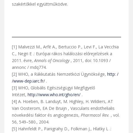
szakértőkkel együttműködve.
[1] Malvezzi M., Arfé A., Bertuccio P., Levi F., La Vecchia
C., Negri E .: Európai rákos halálozási előrejelzések a
2011. évre,
Annals of Oncology
, 2011, doi: 10.1093 /
annonc / mdq774.
[2] WHO, a Rákkutatás Nemzetközi Ügynöksége,
http: /
/www-dep.iarc.fr/
.
[3] WHO, Globális Egészségügyi Megfigyelő
Intézet,
http://www.who.int/gho/en/
.
[4] A. Hoeben, B. Landuyt, M. Highley, H. Wildiers, AT
Van Oosterom, EA De Bruijn , Vascularis endothelialis
növekedési faktor és angiogenezis,
Pharmacol Rev.
, vol.
56, 549–580., 2004.
[5] Hahnfeldt P., Panigrahy D., Folkman J., Hlatky L .: