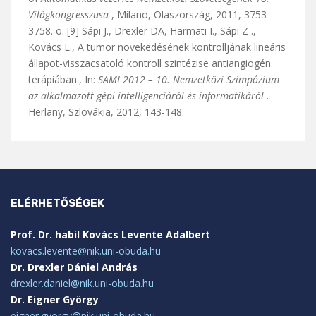
Világkongresszusa
, Milano, Olaszország, 2011, 3753-
3758. o. [9] Sápi J., Drexler DA, Harmati I., Sápi Z .,
Kovács L., A tumor növekedésének kontrolljának lineáris
állapot-visszacsatoló kontroll szintézise antiangiogén
terápiában., In:
SAMI 2012 – 10. Nemzetközi Szimpózium
az alkalmazott gépi intelligenciáról és informatikáról
.
Herlany, Szlovákia, 2012, 143-148.
ELÉRHETŐSÉGEK
Prof. Dr. habil Kovács Levente Adalbert
kovacs.levente@nik.uni-obuda.hu
Dr. Drexler Dániel András
drexler.daniel@nik.uni-obuda.hu
Dr. Eigner György
eigner.gyorgy@nik.uni-obuda.hu