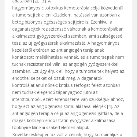
adataiban [2], [3]. A
hagyományos citotoxikus kemoterápia célja közvetlenül
a tumorsejtek elleni küzdelem; hatással van azonban a
beteg bizonyos egészséges sejtjeire is. Ezenkívül a
daganatsejtek rezisztenssé válhatnak a kemoterápiában
alkalmazott gyógyszerekkel szemben, ami szükségessé
teszi az új gyógyszerek alkalmazását. A hagyományos
kezeléstől eltérően az antiangiogén terápiának
korlátozott mellékhatásai vannak, és a tumorsejtek nem
tudnak rezisztenssé válni az angiogén gyógyszerekkel
szemben. Ezt úgy érjük el, hogy a tumorsejtek helyett az
endothel sejteket célozzuk meg. A daganatok
kontrollálatlanul nőnek; kritikus térfogat felett azonban
nem tudnak elegendő tápanyaghoz jutni az
interstitiumból, ezért érrendszerre van szükségük ahhoz,
hogy ezt az angiogenezis stimulálásával elérjék [4]. Az
antiangiogén terápia célja az angiogenezis gátlása, de a
magas költségű endosztatin gyógyszer alkalmazása
többnyire klinikai szakértelemen alapul.
Következésképpen az volt a célunk, hogy kombináljuk a